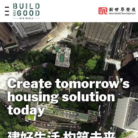
EN
繁
Create tomorrow’s
housing solution
today
建好生活
构筑未来