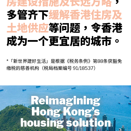
房建设措施及长远方略
，
多管齐下
缓解香港住房及
土地供应
等问题，令香港
成为一个更宜居的城市。
*「新世界建好生活」是根据《税务条例》第88条获豁免
缴税的慈善机构（税局档案编号 91/18537）
Reimagining
Hong Kong’s
housing solution